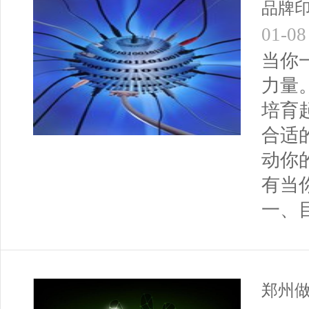
品牌
01-08
当你
力量
培育
合适
动你
有当
一、
郑州