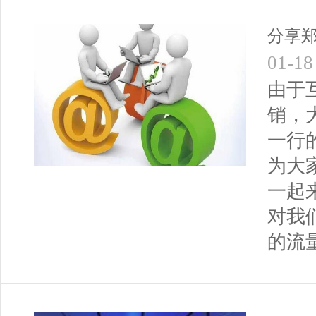
分享
01-18
由于
销，
一行
为大
一起
对我
的流