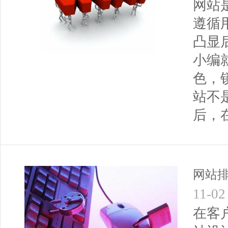
网站
遵循
凸显
小编
色，
站不
后，
网站排
11-02
在客