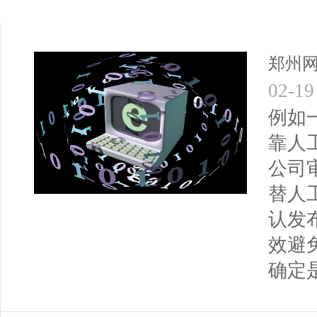
郑州
02-19
例如
靠人
公司
替人
认发
效避
确定