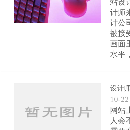
站设
计师
计公
被接
画面
水平
设计
10-22
网站
人会