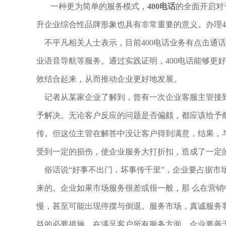
一种更为简单的服务模式，
400
电话
的全面开启对
升企业综合性品牌形象也具有非常重要的意义。办理
4
不平凡相关人士表示，目前
400
电话业务有点击通话
业语音导航等服务。通过实践证明，
400
电话能够更好
效结合起来，从而推动企业更好地发展。
记者从某家企业了解到，曾有一次企业客服主管接
予解决。无论客户反应的问题是否偏颇，都应该给予
传。但这位主管在解答中没让客户得到满意，结果，
受到一定的损伤，使企业服务大打折扣，造成了一定
俗话说
“
好事不出门，坏事传千里
”
，企业要占据市
来的。企业如果市场服务很差或很一般，那 么在营
慢，甚至可能出现停摆与倒退。服务市场，真诚服务
益的必要措施。在满足客户所有服务方面，企业要善