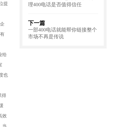
位提
理400电话是否值得信任
下一篇
企
一部400电话就能帮你链接整个
有
市场不再是传说
业给
宣
度也
累得
缓
高效
，当