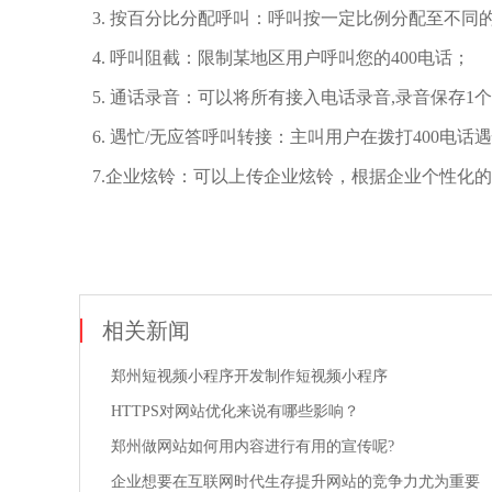
3.
按百分比分配呼叫：呼叫按一定比例分配至不同
4.
呼叫阻截：限制某地区用户呼叫您的
400
电话；
5.
通话录音：可以将所有接入电话录音
,
录音保存
1
个
6.
遇忙
/
无应答呼叫转接：主叫用户在拨打
400
电话遇
7.
企业炫铃：可以上传企业炫铃，根据企业个性化的
相关新闻
郑州短视频小程序开发制作短视频小程序
HTTPS对网站优化来说有哪些影响？
郑州做网站如何用内容进行有用的宣传呢?
企业想要在互联网时代生存提升网站的竞争力尤为重要