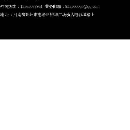
咨询热线：15565077981 业务邮箱：935560065@qq.com
地 址：河南省郑州市惠济区裕华广场横店电影城楼上