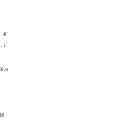
量、扩
不明
留为
据、