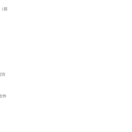
（前
到功
软件