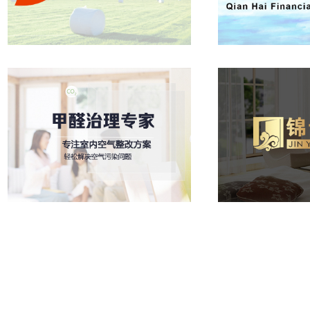
鼎盛生物
乾海融
甲醛治理专家
锦云