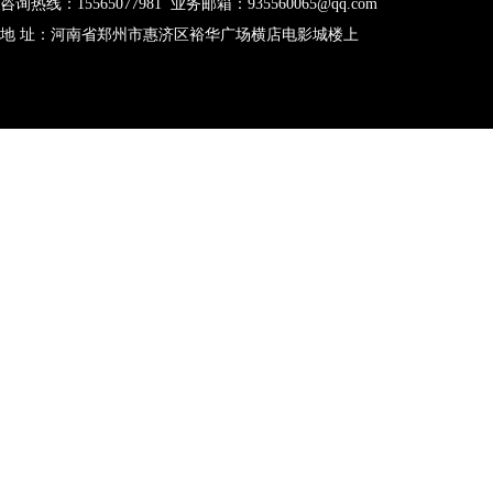
咨询热线：15565077981 业务邮箱：935560065@qq.com
地 址：河南省郑州市惠济区裕华广场横店电影城楼上